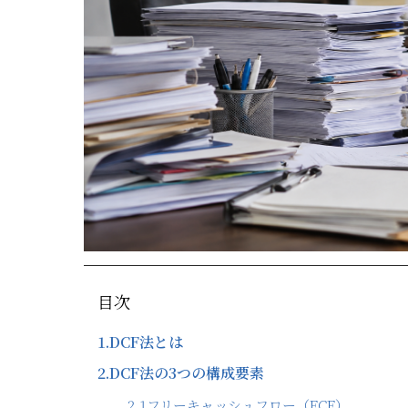
目次
1.
DCF法とは
2.
DCF法の3つの構成要素
2.1
フリーキャッシュフロー（FCF）