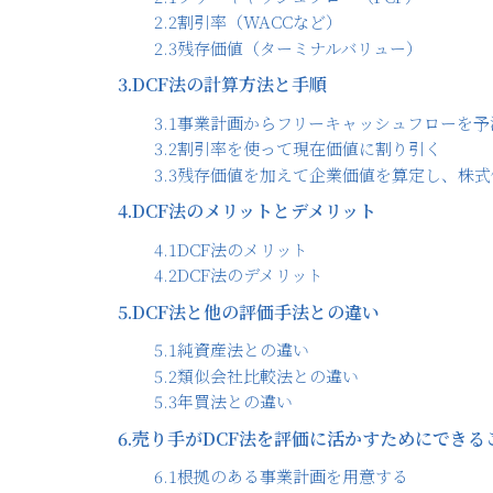
2.2
割引率（WACCなど）
2.3
残存価値（ターミナルバリュー）
3.
DCF法の計算方法と手順
3.1
事業計画からフリーキャッシュフローを予
3.2
割引率を使って現在価値に割り引く
3.3
残存価値を加えて企業価値を算定し、株式
4.
DCF法のメリットとデメリット
4.1
DCF法のメリット
4.2
DCF法のデメリット
5.
DCF法と他の評価手法との違い
5.1
純資産法との違い
5.2
類似会社比較法との違い
5.3
年買法との違い
6.
売り手がDCF法を評価に活かすためにできる
6.1
根拠のある事業計画を用意する