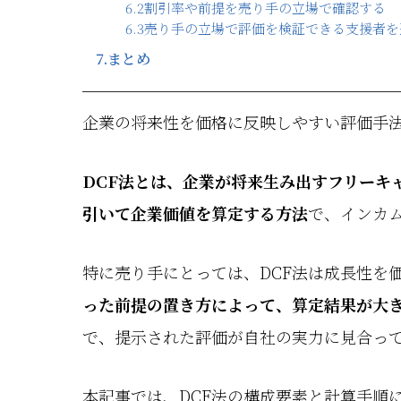
6.2
割引率や前提を売り手の立場で確認する
6.3
売り手の立場で評価を検証できる支援者を
7.
まとめ
企業の将来性を価格に反映しやすい評価手法
DCF法とは、企業が将来生み出すフリーキ
引いて企業価値を算定する方法
で、インカ
特に売り手にとっては、DCF法は成長性を
った前提の置き方によって、算定結果が大
で、提示された評価が自社の実力に見合っ
本記事では、DCF法の構成要素と計算手順