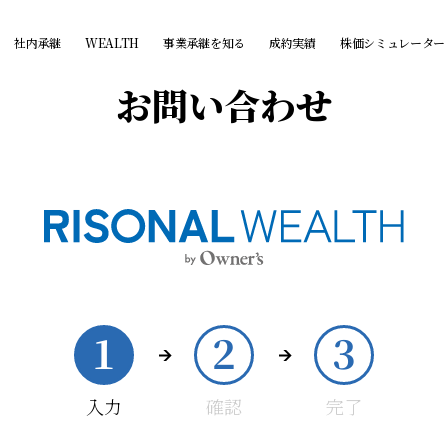
社内承継
WEALTH
事業承継を知る
成約実績
株価シミュレーター
お問い合わせ
1
2
3
入力
確認
完了