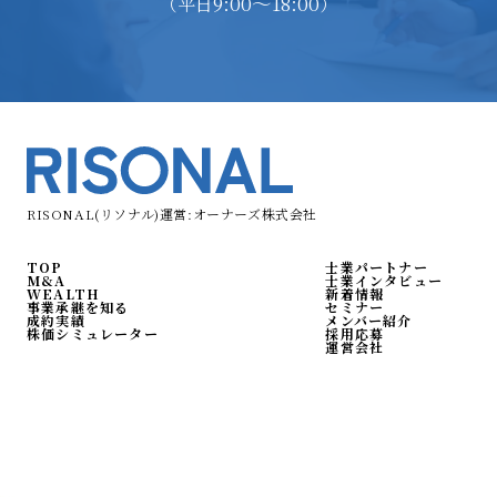
9:00〜18:00
（平日
）
RISONAL(リソナル)運営:オーナーズ株式会社
TOP
士業パートナー
M&A
士業インタビュー
WEALTH
新着情報
事業承継を知る
セミナー
成約実績
メンバー紹介
株価シミュレーター
採用応募
運営会社