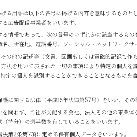
掲げる用語は以下の各号に掲げる内容を意味するものと
する広告配信事業者をいいます。
する情報であって、次の各号のいずれかに該当するもの
織名、所在地、電話番号、ソーシャル・ネットワークサ
日その他の記述等（文書、図画もしくは電磁的記録で作
の方法を用いて表された一切の事項により特定の個人を
り特定の個人を識別することができることとなるものを
57
護に関する法律（平成15年法律第
号）をいい、その
かを問わず、当社が支配する会社、法人その他の事業体
式（持分）の過半数を有していることをいいます。
2
7
護法第
条第
項に定める保有個人データをいいます。