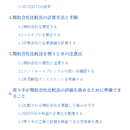
3.3
EV/EBITDA倍率
4.
類似会社比較法の計算方法と手順
4.1
類似会社を選定する
4.2
マルチプルを算出する
4.3
対象会社の企業価値を計算する
5.
類似会社比較法を使うときの注意点
5.1
類似会社の選定に注意する
5.2
コントロールプレミアムの扱いを確認する
5.3
非流動性ディスカウントを考慮する
売り手が類似会社比較法の評価を高めるために準備でき
6.
ること
6.1
比較される類似会社を意識して強みを示す
6.2
EBITDAや利益の正常化を整理する
6.3
売り手の立場で評価を検証できる支援者を選ぶ