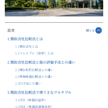
目次
閉じる
1.
類似会社比較法とは
1.1
類似会社とは
1.2
マルチプル（倍率）とは
2.
類似会社比較法と他の評価手法との違い
2.1
類似取引比較法との違い
2.2
市場株価比較法との違い
2.3
DCF法との違い
3.
類似会社比較法で使う主なマルチプル
3.1
PER（株価収益率）
3.2
PBR（株価純資産倍率）