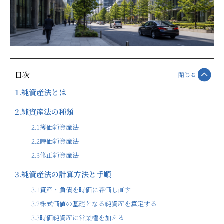
目次
閉じる
1.
純資産法とは
2.
純資産法の種類
2.1
簿価純資産法
2.2
時価純資産法
2.3
修正純資産法
3.
純資産法の計算方法と手順
3.1
資産・負債を時価に評価し直す
3.2
株式価値の基礎となる純資産を算定する
3.3
時価純資産に営業権を加える