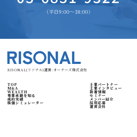
9:00〜18:00
（平日
）
RISONAL(リソナル)運営:オーナーズ株式会社
TOP
士業パートナー
M&A
士業インタビュー
WEALTH
新着情報
事業承継を知る
セミナー
成約実績
メンバー紹介
株価シミュレーター
採用応募
運営会社