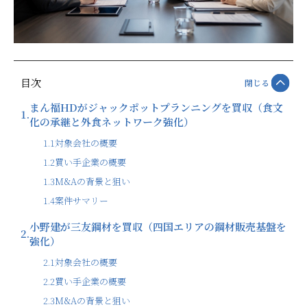
目次
閉じる
まん福HDがジャックポットプランニングを買収（食文
1.
化の承継と外食ネットワーク強化）
1.1
対象会社の概要
1.2
買い手企業の概要
1.3
M&Aの背景と狙い
1.4
案件サマリー
小野建が三友鋼材を買収（四国エリアの鋼材販売基盤を
2.
強化）
2.1
対象会社の概要
2.2
買い手企業の概要
2.3
M&Aの背景と狙い