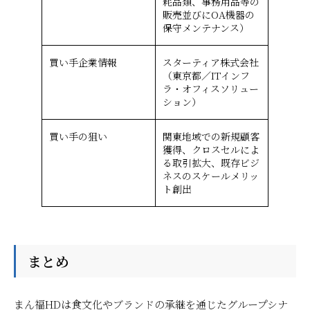
耗品類、事務用品等の
販売並びにOA機器の
保守メンテナンス）
買い手企業情報
スターティア株式会社
（東京都／ITインフ
ラ・オフィスソリュー
ション）
買い手の狙い
関東地域での新規顧客
獲得、クロスセルによ
る取引拡大、既存ビジ
ネスのスケールメリッ
ト創出
まとめ
まん福HDは食文化やブランドの承継を通じたグループシナ