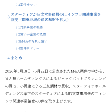
2.4
案件サマリー
スターティアが昭文堂事務機のITインフラ関連事業を
3.
譲受（関東地域の顧客基盤を拡大）
3.1
対象事業の概要
3.2
買い手企業の概要
3.3
M&Aの背景と狙い
3.4
案件サマリー
4.
まとめ
2026年5月18日〜5月22日に公表されたM&A案件の中から、
まん福ホールディングスによるジャックポットプランニング
の買収、小野建による三友鋼材の買収、スターティアホール
ディングス傘下のスターティアによる昭文堂事務機のITイン
フラ関連事業譲受の3件を取り上げます。