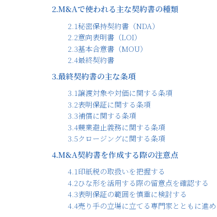
2.
M&Aで使われる主な契約書の種類
2.1
秘密保持契約書（NDA）
2.2
意向表明書（LOI）
2.3
基本合意書（MOU）
2.4
最終契約書
3.
最終契約書の主な条項
3.1
譲渡対象や対価に関する条項
3.2
表明保証に関する条項
3.3
補償に関する条項
3.4
競業避止義務に関する条項
3.5
クロージングに関する条項
4.
M&A契約書を作成する際の注意点
4.1
印紙税の取扱いを把握する
4.2
ひな形を活用する際の留意点を確認する
4.3
表明保証の範囲を慎重に検討する
4.4
売り手の立場に立てる専門家とともに進め