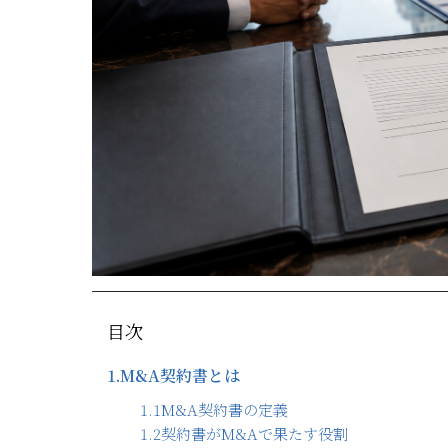
目次
1.
M&A契約書とは
1.1
M&A契約書の定義
1.2
契約書がM&Aで果たす役割