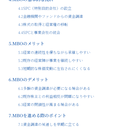
4.1
SPC（特別目的会社）の設立
4.2
金融機関やファンドからの資金調達
4.3
株式の取得と経営権の移転
4.4
SPCと事業会社の統合
5.
MBOのメリット
5.1
経営の連続性を保ちながら承継しやすい
5.2
既存の経営陣が事業を継続しやすい
5.3
短期的な株価変動に左右されにくくなる
6.
MBOのデメリット
6.1
多額の資金調達が必要になる場合がある
6.2
既存株主との利益相反が問題になりやすい
6.3
経営の閉鎖性が高まる場合がある
7.
MBOを進める際のポイント
7.1
資金調達の見通しを早期に立てる