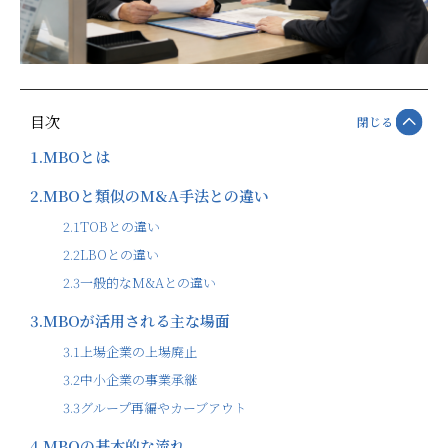
目次
閉じる
1.
MBOとは
2.
MBOと類似のM&A手法との違い
2.1
TOBとの違い
2.2
LBOとの違い
2.3
一般的なM&Aとの違い
3.
MBOが活用される主な場面
3.1
上場企業の上場廃止
3.2
中小企業の事業承継
3.3
グループ再編やカーブアウト
4.
MBOの基本的な流れ