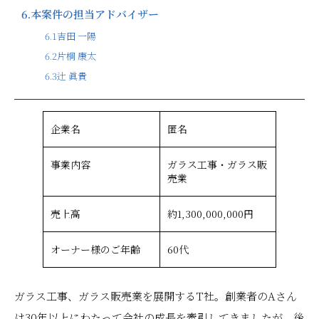
6.
本案件の担当アドバイザー
6.1
吉田 一陽
6.2
片桐 康太
6.3
辻 眞貴
企業名
匿名
事業内容
ガラス工事・ガラス販
売業
売上高
約1,300,000,000円
オーナー様のご年齢
60代
ガラス工事、ガラス販売業を展開するT社。創業者のAさん
は30年以上にわたって会社の成長を牽引してきましたが、後