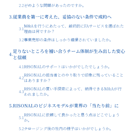
2.2
――どのような問題があったのですか。
3.
従業員を第一に考えた、妥協のない条件で成約へ
――M&Aを行うにあたって、最終的にFAサービスを選ばれた
3.1
理由は何ですか？
3.2
――事業売却の条件はしっかり確保されていましたか。
足りないところを補い合うチーム体制が生み出した安心
4.
と信頼
4.1
――RISONALのサポートはいかがでしたでしょうか。
――RISONALの担当者とのやり取りで印象に残っていること
4.2
はありますか？
――RISONALの買い手探索によって、納得できるM&Aが行
4.3
われましたか。
5.
RISONALのビジネスモデルが業界の「当たり前」に
――RISONALに依頼して良かったと思う点はどこでしょう
5.1
か。
5.2
――クロージング後の社内の様子はいかがでしょうか。