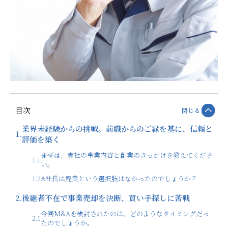
目次
閉じる
業界未経験からの挑戦。前職からのご縁を基に、信頼と
1.
評価を築く
――まずは、貴社の事業内容と創業のきっかけを教えてくださ
1.1
い。
1.2
――A社長は廃業という選択肢はなかったのでしょうか？
2.
後継者不在で事業売却を決断、買い手探しに苦戦
――今回M&Aを検討されたのは、どのようなタイミングだっ
2.1
たのでしょうか。