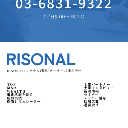
03-6831-9322
9:00〜18:00
（平日
）
RISONAL(リソナル)運営:オーナーズ株式会社
TOP
士業パートナー
M&A
士業インタビュー
WEALTH
新着情報
事業承継を知る
セミナー
成約実績
メンバー紹介
株価シミュレーター
採用応募
運営会社