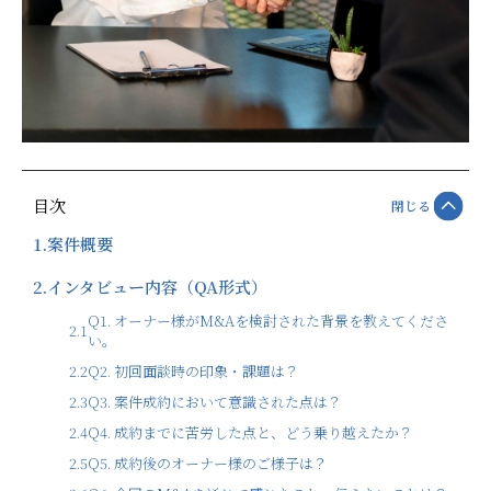
目次
閉じる
1.
案件概要
2.
インタビュー内容（QA形式）
Q1. オーナー様がM&Aを検討された背景を教えてくださ
2.1
い。
2.2
Q2. 初回面談時の印象・課題は？
2.3
Q3. 案件成約において意識された点は？
2.4
Q4. 成約までに苦労した点と、どう乗り越えたか？
2.5
Q5. 成約後のオーナー様のご様子は？