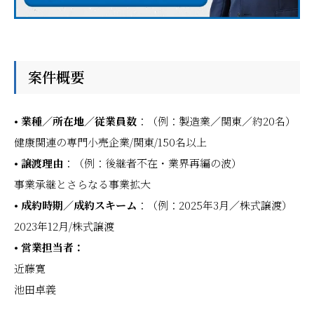
案件概要
• 業種／所在地／従業員数
：（例：製造業／関東／約20名）
健康関連の専門小売企業/関東/150名以上
• 譲渡理由
：（例：後継者不在・業界再編の波）
事業承継とさらなる事業拡大
• 成約時期／成約スキーム
：（例：2025年3月／株式譲渡）
2023年12月/株式譲渡
• 営業担当者：
近藤寛
池田卓義