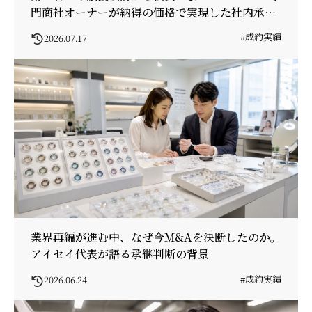
門商社オーナーが納得の価格で実現した社内承継
の舞台裏
#成約実績
2026.07.17
業界再編が進む中、なぜ今M&Aを決断したのか。
アイセイ代表が語る承継判断の背景
#成約実績
2026.06.24