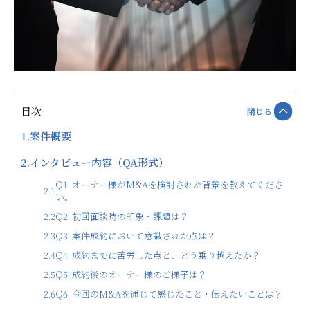
目次
閉じる
1.
案件概要
2.
インタビュー内容（QA形式）
Q1. オーナー様がM&Aを検討された背景を教えてくださ
2.1
い。
2.2
Q2. 初回面談時の印象・課題は？
2.3
Q3. 案件成約において意識された点は？
2.4
Q4. 成約までに苦労した点と、どう乗り越えたか？
2.5
Q5. 成約後のオーナー様のご様子は？
2.6
Q6. 今回のM&Aを通じて感じたこと・伝えたいことは？