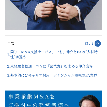
目次
閉じる
同じ「M&A支援サービス」でも、仲介とFAの“人材特
1.
性”は違う
2.
未経験者歓迎 早々に「営業力」を求める仲介業界
3.
基本的にはキャリア採用 ポテンシャル重視のFA業界