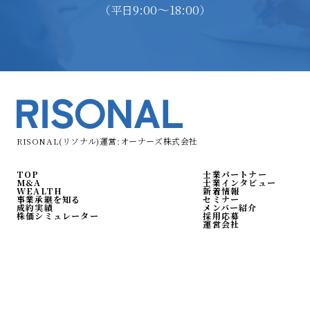
9:00〜18:00
（平日
）
RISONAL(リソナル)運営:オーナーズ株式会社
TOP
士業パートナー
M&A
士業インタビュー
WEALTH
新着情報
事業承継を知る
セミナー
成約実績
メンバー紹介
株価シミュレーター
採用応募
運営会社