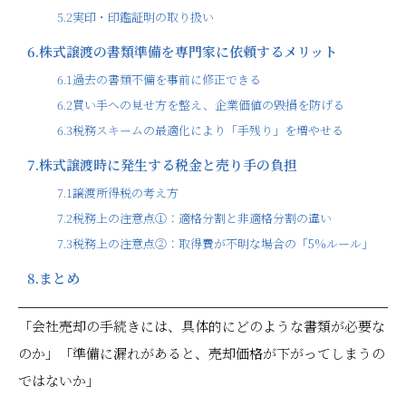
5.2
実印・印鑑証明の取り扱い
6.
株式譲渡の書類準備を専門家に依頼するメリット
6.1
過去の書類不備を事前に修正できる
6.2
買い手への見せ方を整え、企業価値の毀損を防げる
6.3
税務スキームの最適化により「手残り」を増やせる
7.
株式譲渡時に発生する税金と売り手の負担
7.1
譲渡所得税の考え方
7.2
税務上の注意点①：適格分割と非適格分割の違い
7.3
税務上の注意点②：取得費が不明な場合の「5%ルール」
8.
まとめ
「会社売却の手続きには、具体的にどのような書類が必要な
のか」「準備に漏れがあると、売却価格が下がってしまうの
ではないか」