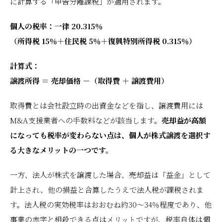
に計算する「申告分離課税」が適用されます。
個人の税率：一律 20.315％
（所得税 15％＋住民税 5％＋復興特別所得税 0.315％）
計算式：
譲渡所得 ＝ 売却価格 －（取得費 ＋ 譲渡費用）
取得費とは会社設立時の出資金などを指し、譲渡費用には
M&A支援業者への手数料などが該当します。
売却益が高額
になっても税率が変わらない点は、個人が株式譲渡を選択す
る大きなメリットの一つです。
一方、法人が株式を譲渡した場合、売却益は「益金」として
計上され、他の損益と合算したうえで法人税が課税されま
す。法人税の実効税率はおおむね約30〜34％程度であり、他
事業の赤字と相殺できる点はメリットですが、税率自体は個