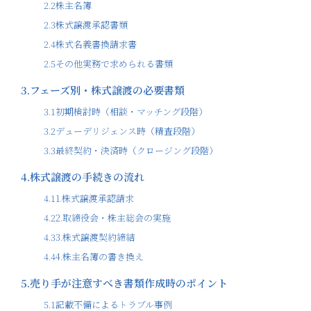
2.2
株主名簿
2.3
株式譲渡承認書類
2.4
株式名義書換請求書
2.5
その他実務で求められる書類
3.
フェーズ別・株式譲渡の必要書類
3.1
初期検討時（相談・マッチング段階）
3.2
デューデリジェンス時（精査段階）
3.3
最終契約・決済時（クロージング段階）
4.
株式譲渡の手続きの流れ
4.1
1.株式譲渡承認請求
4.2
2.取締役会・株主総会の実施
4.3
3.株式譲渡契約締結
4.4
4.株主名簿の書き換え
5.
売り手が注意すべき書類作成時のポイント
5.1
記載不備によるトラブル事例