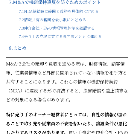
7.
M&Aで機密保持違反を防ぐためのポイント
7.1
NDA締結時に範囲と義務を具体的に定める
7.2
情報共有の範囲を最小限にとどめる
7.3
仲介会社・FAの情報管理体制を確認する
7.4
売り手の立場に立てる専門家とともに進める
8.
まとめ
M&Aで会社の売却や買収を進める際は、財務情報、顧客情
報、従業員情報など外部に開示されていない情報を相手方と
共有することになります。これらの情報が機密保持契約
（NDA）に違反する形で漏洩すると、損害賠償や差止請求な
どの対象になる場合があります。
特に売り手のオーナー経営者にとっては、自社の情報が漏れ
ることで取引先や従業員の不安を招いたり、譲渡条件が悪化
したりするリスクがあります。
買い手選定や仲介会社・FAの