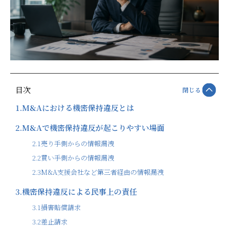
目次
閉じる
1.
M&Aにおける機密保持違反とは
2.
M&Aで機密保持違反が起こりやすい場面
2.1
売り手側からの情報漏洩
2.2
買い手側からの情報漏洩
2.3
M&A支援会社など第三者経由の情報漏洩
3.
機密保持違反による民事上の責任
3.1
損害賠償請求
3.2
差止請求