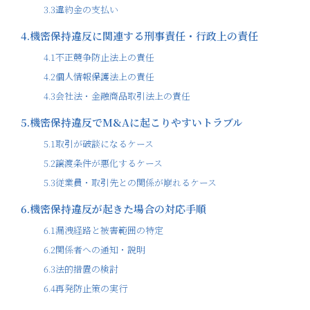
3.3
違約金の支払い
4.
機密保持違反に関連する刑事責任・行政上の責任
4.1
不正競争防止法上の責任
4.2
個人情報保護法上の責任
4.3
会社法・金融商品取引法上の責任
5.
機密保持違反でM&Aに起こりやすいトラブル
5.1
取引が破談になるケース
5.2
譲渡条件が悪化するケース
5.3
従業員・取引先との関係が崩れるケース
6.
機密保持違反が起きた場合の対応手順
6.1
漏洩経路と被害範囲の特定
6.2
関係者への通知・説明
6.3
法的措置の検討
6.4
再発防止策の実行