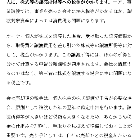
人に、株式等の譲渡所得等への税金がかかります。
一方、事
業譲渡では、事業を売った会社に法人税等がかかるほか、譲
渡対象資産によっては消費税も問題になります。
オーナー個人が株式を譲渡した場合、受け取った譲渡価額か
ら、取得費と譲渡費用を差し引いた株式等の譲渡所得等に対
して、税金がかかります。この譲渡所得には、ほかの所得と
分けて計算する申告分離課税が適用されます。会社を清算す
るのではなく、第三者に株式を譲渡する場合に主に問題にな
る税金です。
会社売却後の税金は、個人株主の株式譲渡で申告が必要な場
合、原則として譲渡した年の翌年に確定申告を行います。譲
渡所得等が大きいほど税額も大きくなるため、あらかじめ税
金の仕組みを理解し、手取りを見据えて準備しておくことが
重要です。売り手としては、自社の売却でどの税金がかかる