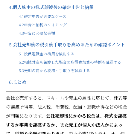
4.
個人株主の株式譲渡後の確定申告と納税
4.1
確定申告が必要なケース
4.2
申告と納税のタイミング
4.3
申告に必要な書類
5.
会社売却後の税引後手取りを高めるための確認ポイント
5.1
役員退職金の活用を検討する
5.2
相続財産を譲渡した場合の取得費加算の特例を確認する
5.3
売却の前から税務・手取りを試算する
6.
まとめ
会社を売却すると、スキームや売主の属性に応じて、株式等
の譲渡所得等、法人税、消費税、配当・退職所得などの税金
が問題になります。
会社売却後にかかる税金は、株式を譲渡
するか事業を譲渡するか、また売主が個人か法人かによっ
て、種類や金額が変わります。
中小企業M&Aでオーナー個