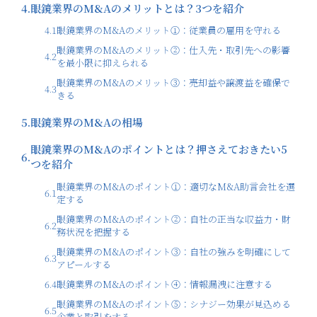
4.
眼鏡業界のM&Aのメリットとは？3つを紹介
4.1
眼鏡業界のM&Aのメリット①：従業員の雇用を守れる
眼鏡業界のM&Aのメリット②：仕入先・取引先への影響
4.2
を最小限に抑えられる
眼鏡業界のM&Aのメリット③：売却益や譲渡益を確保で
4.3
きる
5.
眼鏡業界のM&Aの相場
眼鏡業界のM&Aのポイントとは？押さえておきたい5
6.
つを紹介
眼鏡業界のM&Aのポイント①：適切なM&A助言会社を選
6.1
定する
眼鏡業界のM&Aのポイント②：自社の正当な収益力・財
6.2
務状況を把握する
眼鏡業界のM&Aのポイント③：自社の強みを明確にして
6.3
アピールする
6.4
眼鏡業界のM&Aのポイント④：情報漏洩に注意する
眼鏡業界のM&Aのポイント⑤：シナジー効果が見込める
6.5
企業と取引をする