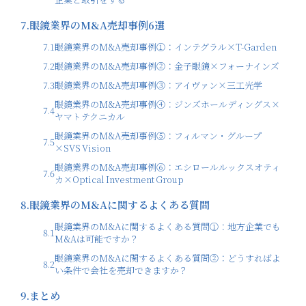
7.
眼鏡業界のM&A売却事例6選
7.1
眼鏡業界のM&A売却事例①：インテグラル×T-Garden
7.2
眼鏡業界のM&A売却事例②：金子眼鏡×フォーナインズ
7.3
眼鏡業界のM&A売却事例③：アイヴァン×三工光学
眼鏡業界のM&A売却事例④：ジンズホールディングス×
7.4
ヤマトテクニカル
眼鏡業界のM&A売却事例⑤：フィルマン・グループ
7.5
×SVS Vision
眼鏡業界のM&A売却事例⑥：エシロールルックスオティ
7.6
カ×Optical Investment Group
8.
眼鏡業界のM&Aに関するよくある質問
眼鏡業界のM&Aに関するよくある質問①：地方企業でも
8.1
M&Aは可能ですか？
眼鏡業界のM&Aに関するよくある質問②：どうすればよ
8.2
い条件で会社を売却できますか？
9.
まとめ