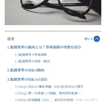
目次
閉じる
1.
眼鏡業界の動向とは？市場規模や特徴を紹介
1.1
眼鏡業界の市場規模
1.2
眼鏡業界の特徴・動向
2.
眼鏡業界のM&A動向
3.
眼鏡業界のM&Aの流れ
3.1
Step1.M&Aの事前準備、M&A助言会社の選定
3.2
Step2.買い手候補との接触、意向表明受領～
3.3
Step3.詳細調査（DD）、最終契約締結・クロージング～