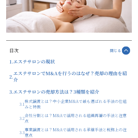
目次
閉じる
1.
エステサロンの現状
エステサロンでM&Aを行うのはなぜ？売却の理由を紹
2.
介
3.
エステサロンの売却方法は？3種類を紹介
株式譲渡とは？中小企業M&Aで最も選ばれる手法の仕組
3.1
みと特徴
会社分割とは？M&Aで活用される組織再編の手法と注意
3.2
点
事業譲渡とは？M&Aで活用される承継手法と税務上の注
3.3
意点