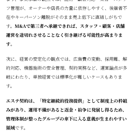
フ管理が、オーナーや店長の力量に依存しやすく、後継者不
在やキーパーソン離脱がそのまま売上低下に直結しがちで
す。
M&Aで第三者へ承継できれば、スタッフ・顧客・店舗
運営を途切れさせることなく引き継げる可能性が高まりま
す
。
次に、経営の安定化の観点では、広告費の変動、採用難、解
約対応、機器施術の安全管理、契約実務など、運営論点が多
岐にわたり、単独経営では標準化が難しいケースもありま
す。
エステ契約は、「特定継続的役務提供」として制度上の枠組
みがあり、運用不備があると返金・紛争に発展し得るため、
管理体制が整ったグループの傘下に入る意義が生まれやすい
領域
です。