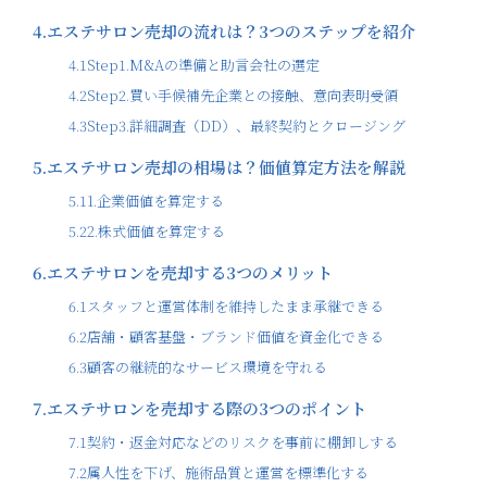
4.
エステサロン売却の流れは？3つのステップを紹介
4.1
Step1.M&Aの準備と助言会社の選定
4.2
Step2.買い手候補先企業との接触、意向表明受領
4.3
Step3.詳細調査（DD）、最終契約とクロージング
5.
エステサロン売却の相場は？価値算定方法を解説
5.1
1.企業価値を算定する
5.2
2.株式価値を算定する
6.
エステサロンを売却する3つのメリット
6.1
スタッフと運営体制を維持したまま承継できる
6.2
店舗・顧客基盤・ブランド価値を資金化できる
6.3
顧客の継続的なサービス環境を守れる
7.
エステサロンを売却する際の3つのポイント
7.1
契約・返金対応などのリスクを事前に棚卸しする
7.2
属人性を下げ、施術品質と運営を標準化する