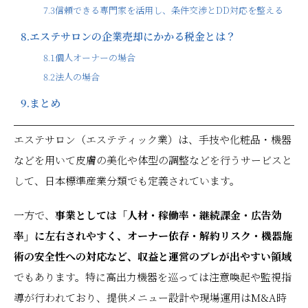
7.3
信頼できる専門家を活用し、条件交渉とDD対応を整える
8.
エステサロンの企業売却にかかる税金とは？
8.1
個人オーナーの場合
8.2
法人の場合
9.
まとめ
エステサロン（エステティック業）は、手技や化粧品・機器
などを用いて皮膚の美化や体型の調整などを行うサービスと
して、日本標準産業分類でも定義されています。
一方で、
事業としては「人材・稼働率・継続課金・広告効
率」に左右されやすく、オーナー依存・解約リスク・機器施
術の安全性への対応など、収益と運営のブレが出やすい領域
でもあります。特に高出力機器を巡っては注意喚起や監視指
導が行われており、提供メニュー設計や現場運用はM&A時