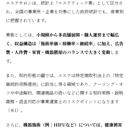
エステサロンは、統計上「エステティック業」として区分さ
れ、全国の事業所・企業を対象にした政府統計でも、産業別
に把握されています。
業態としては、
小規模から多店舗展開・個人運営まで幅広
く、収益構造は「施術単価×稼働率×継続率」に加え、広告
費・人件費・家賃・機器償却のバランスで大きく変動
しま
す。
また、契約形態の面では、エステは特定商取引法上の「特定
継続的役務提供」に該当し得る領域であり、クーリング・オ
フや中途解約、関連商品の扱いなどに関する契約実務・説明
義務・返金対応が事業運営上のリスクポイントになります
（※1）。
さらに、
機器施術（例：HIFUなど）については、健康被害