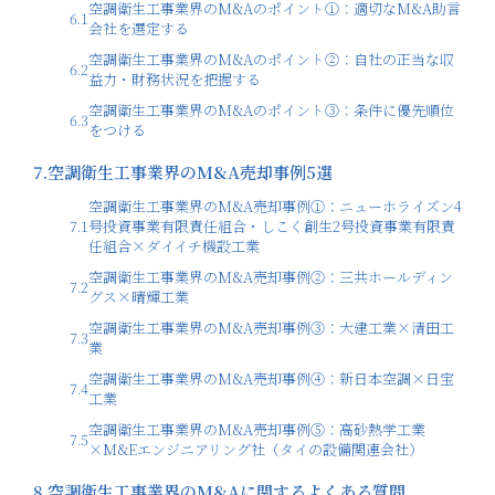
空調衛生工事業界のM&Aのポイント①：適切なM&A助言
6.1
会社を選定する
空調衛生工事業界のM&Aのポイント②：自社の正当な収
6.2
益力・財務状況を把握する
空調衛生工事業界のM&Aのポイント③：条件に優先順位
6.3
をつける
7.
空調衛生工事業界のM&A売却事例5選
空調衛生工事業界のM&A売却事例①：ニューホライズン4
7.1
号投資事業有限責任組合・しこく創生2号投資事業有限責
任組合×ダイイチ機設工業
空調衛生工事業界のM&A売却事例②：三共ホールディン
7.2
グス×晴輝工業
空調衛生工事業界のM&A売却事例③：大建工業×清田工
7.3
業
空調衛生工事業界のM&A売却事例④：新日本空調×日宝
7.4
工業
空調衛生工事業界のM&A売却事例⑤：高砂熱学工業
7.5
×M&Eエンジニアリング社（タイの設備関連会社）
8.
空調衛生工事業界のM&Aに関するよくある質問