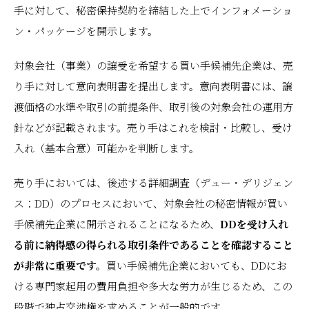
手に対して、秘密保持契約を締結した上でインフォメーショ
ン・パッケージを開示します。
対象会社（事業）の譲受を希望する買い手候補先企業は、売
り手に対して意向表明書を提出します。意向表明書には、譲
渡価格の水準や取引の前提条件、取引後の対象会社の運用方
針などが記載されます。売り手はこれを検討・比較し、受け
入れ（基本合意）可能かを判断します。
売り手においては、後述する詳細調査（デュー・デリジェン
ス：DD）のプロセスにおいて、対象会社の秘密情報が買い
手候補先企業に開示されることになるため、
DDを受け入れ
る前に納得感の得られる取引条件であることを確認すること
が非常に重要です。
買い手候補先企業においても、DDにお
ける専門家起用の費用負担や多大な労力が生じるため、この
段階で独占交渉権を求めることが一般的です。