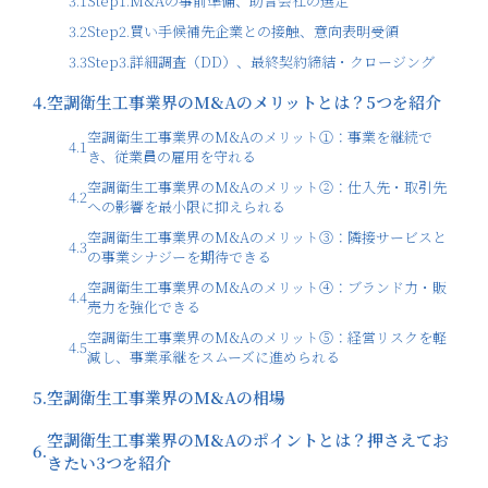
3.1
Step1.M&Aの事前準備、助言会社の選定
3.2
Step2.買い手候補先企業との接触、意向表明受領
3.3
Step3.詳細調査（DD）、最終契約締結・クロージング
4.
空調衛生工事業界のM&Aのメリットとは？5つを紹介
空調衛生工事業界のM&Aのメリット①：事業を継続で
4.1
き、従業員の雇用を守れる
空調衛生工事業界のM&Aのメリット②：仕入先・取引先
4.2
への影響を最小限に抑えられる
空調衛生工事業界のM&Aのメリット③：隣接サービスと
4.3
の事業シナジーを期待できる
空調衛生工事業界のM&Aのメリット④：ブランド力・販
4.4
売力を強化できる
空調衛生工事業界のM&Aのメリット⑤：経営リスクを軽
4.5
減し、事業承継をスムーズに進められる
5.
空調衛生工事業界のM&Aの相場
空調衛生工事業界のM&Aのポイントとは？押さえてお
6.
きたい3つを紹介