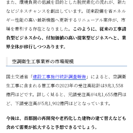
また、環境負荷の低減を目的とした脱炭素化の流れが、新た
なビジネスチャンスを創出しています。従来設備を省エネル
ギー性能の高い最新機器へ更新するリニューアル案件が、市
場を牽引する存在となりました。
このように、従来の工事請
負型ビジネスから、付加価値の高い提案型ビジネスへと、業
界全体が移行しつつあります。
空調衛生工事業界の市場規模
国土交通省「
建設工事施行統計調査報告
」によると、空調衛
生工事に含まれる管工事の2023年の受注高総計は9兆3,558
億円ほどです。詳しく見ると、元請受注高が4兆1,655億円ほ
ど、下請受注高が5兆1,902億円ほどとなっています。
今後は、首都圏の再開発や老朽化した建物の建て替えなども
含めて需要が拡大すると予想できるでしょう。