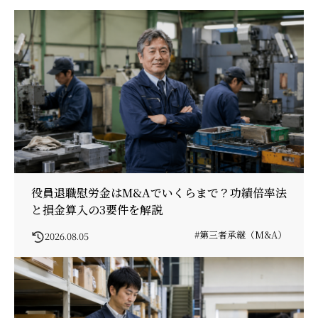
役員退職慰労金はM&Aでいくらまで？功績倍率法
と損金算入の3要件を解説
#第三者承継（M&A）
2026.08.05