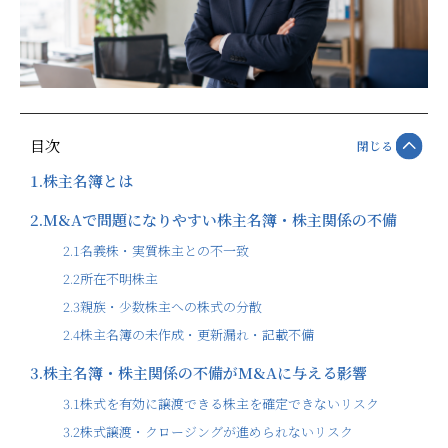
目次
閉じる
1.
株主名簿とは
2.
M&Aで問題になりやすい株主名簿・株主関係の不備
2.1
名義株・実質株主との不一致
2.2
所在不明株主
2.3
親族・少数株主への株式の分散
2.4
株主名簿の未作成・更新漏れ・記載不備
3.
株主名簿・株主関係の不備がM&Aに与える影響
3.1
株式を有効に譲渡できる株主を確定できないリスク
3.2
株式譲渡・クロージングが進められないリスク