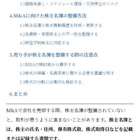
3.3
価格見直し・スケジュール遅延・交渉停止のリスク
4.
M&Aに向けた株主名簿の整備方法
4.1
株主名簿と株式異動履歴を作成・更新する
4.2
名義株・実質株主との不一致を整理する
4.3
所在不明株主に対応する
5.
売り手が株主名簿を整備する際の注意点
5.1
M&Aの検討前から着手する
5.2
株式の帰属・名義変更に関する合意を書面で残す
5.3
株式の分散には集約も検討する
6.
まとめ
M&Aで会社を売却する際、株主名簿が整備されていない
と、取引が思うように進まないことがあります。
株主名簿と
は、株主の氏名・住所、保有株式数、株式取得日などを記載
または記録する書類です。