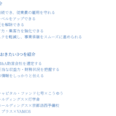
介
継続でき、従業員の雇用を守れる
レベルをアップできる
証を解除できる
ド力・集客力を強化できる
スクを軽減し、事業承継をスムーズに進められる
おきたい3つを紹介
M&A助言会社を選定する
正当な収益力・財務状況を把握する
の情報をしっかりと伝える
キャピタル・ファンド七号×こうゆう
ールディングス×灯学舎
ホールディングス×京都洛西予備校
プラス×VAMOS