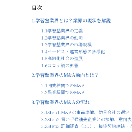
目次
1.
学習塾業界とは？業界の現状を解説
1.1
学習塾業界の定義
1.2
学習塾業界の動向
1.3
学習塾業界の市場規模
1.4
サービス・運営形態の多様化
1.5
高齢化社会の進展
1.6
コロナ禍の影響
2.
学習塾業界のM&A動向とは？
2.1
同業種間でのM&A
2.2
異業種間でのM&A
3.
学習塾業界のM&Aの流れ
3.1
Step1.M&Aの事前準備、助言会社の選定
3.2
Step2.買い手候補先企業との接触、意向
3.3
Step3.詳細調査（DD）、最終契約締結