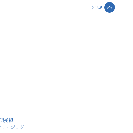
閉じる
表明受領
・クロージング