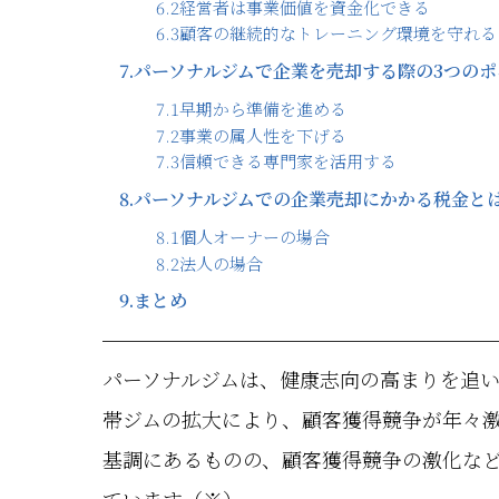
6.2
経営者は事業価値を資金化できる
6.3
顧客の継続的なトレーニング環境を守れる
7.
パーソナルジムで企業を売却する際の3つのポ
7.1
早期から準備を進める
7.2
事業の属人性を下げる
7.3
信頼できる専門家を活用する
8.
パーソナルジムでの企業売却にかかる税金と
8.1
個人オーナーの場合
8.2
法人の場合
9.
まとめ
パーソナルジムは、健康志向の高まりを追
帯ジムの拡大により、顧客獲得競争が年々
基調にあるものの、顧客獲得競争の激化な