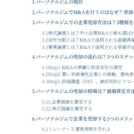
1.
パーソナルジムの現状
2.
パーソナルジムでM&Aを行うのはなぜ？売却
3.
パーソナルジムでの企業売却方法は？3種類を
3.1
株式譲渡とは？中小企業M&Aで最も選ば
3.2
会社分割とは？M&Aで活用される組織再
3.3
事業譲渡とは？M&Aで活用される承継手
4.
パーソナルジムの売却の流れは？3つのステッ
4.1
Step1.M&Aの準備と助言会社の選定
4.2
Step2.買い手候補先企業との接触、意向
4.3
Step3.詳細調査（DD）、最終契約とクロ
5.
パーソナルジムの売却の相場は？価値算定方
5.1
1.企業価値を算定する
5.2
2.株式価値を算定する
6.
パーソナルジムで企業を売却する3つのメリッ
6.1
トレーナーと運営体制を守れる