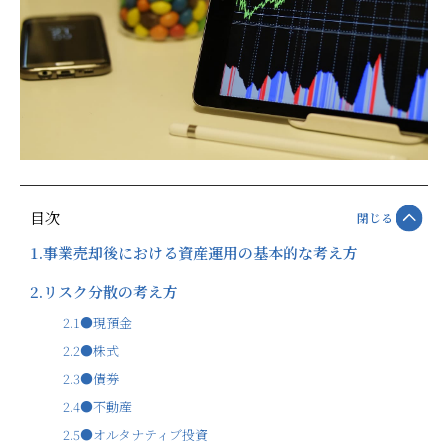
目次
閉じる
1.
事業売却後における資産運用の基本的な考え方
2.
リスク分散の考え方
2.1
●現預金
2.2
●株式
2.3
●債券
2.4
●不動産
2.5
●オルタナティブ投資