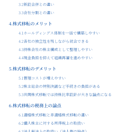
3.2
新設合併との違い
3.3
会社分割との違い
4.
株式移転のメリット
4.1
ホールディングス体制を一括で構築しやすい
4.2
各社の独立性を残しながら統合できる
4.3
持株会社の株主構成として整理しやすい
4.4
現金負担を抑えて組織再編を進めやすい
5.
株式移転のデメリット
5.1
管理コストが増えやすい
5.2
株主総会の特別決議など手続きの負担がある
5.3
共同株式移転では持株比率設計が大きな論点になる
6.
株式移転の税務上の論点
6.1
適格株式移転と非適格株式移転の違い
6.2
個人株主に対する所得税上の取扱い
6.3
法人税法上の取扱い（法人側の論点）