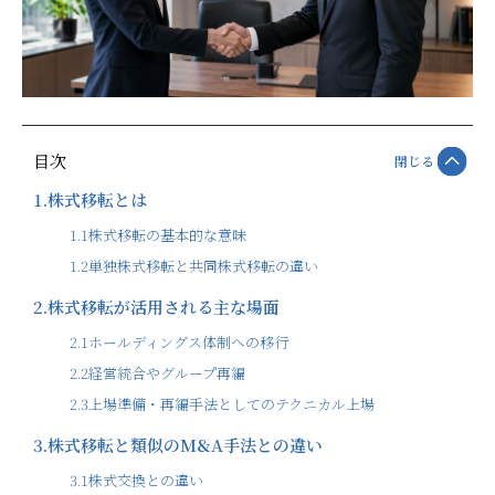
目次
閉じる
1.
株式移転とは
1.1
株式移転の基本的な意味
1.2
単独株式移転と共同株式移転の違い
2.
株式移転が活用される主な場面
2.1
ホールディングス体制への移行
2.2
経営統合やグループ再編
2.3
上場準備・再編手法としてのテクニカル上場
3.
株式移転と類似のM&A手法との違い
3.1
株式交換との違い