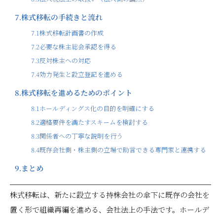
7.
株式移転の手続きと流れ
7.1
株式移転計画書の作成
7.2
必要な株主総会承認を得る
7.3
反対株主への対応
7.4
効力発生と設立登記を進める
8.
株式移転を進めるためのポイント
8.1
ホールディングス化の目的を明確にする
8.2
適格要件を満たすスキームを検討する
8.3
関係者への丁寧な説明を行う
8.4
既存会社側・株主側の立場で助言できる専門家と連携する
9.
まとめ
株式移転は、新たに設立する持株会社の傘下に既存の会社を
置く形で組織再編を進める、会社法上の手法です。ホールデ