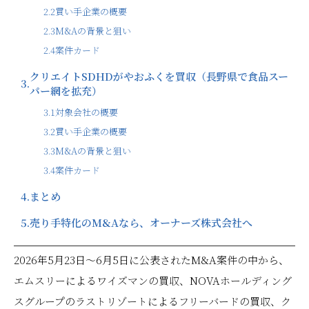
2.2
買い手企業の概要
2.3
M&Aの背景と狙い
2.4
案件カード
クリエイトSDHDがやおふくを買収（長野県で食品スー
3.
パー網を拡充）
3.1
対象会社の概要
3.2
買い手企業の概要
3.3
M&Aの背景と狙い
3.4
案件カード
4.
まとめ
5.
売り手特化のM&Aなら、オーナーズ株式会社へ
2026年5月23日〜6月5日に公表されたM&A案件の中から、
エムスリーによるワイズマンの買収、NOVAホールディング
スグループのラストリゾートによるフリーバードの買収、ク