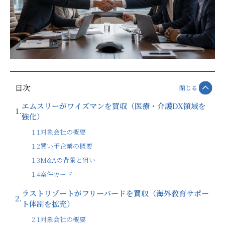
目次
閉じる
エムスリーがワイズマンを買収（医療・介護DX領域を
1.
強化）
1.1
対象会社の概要
1.2
買い手企業の概要
1.3
M&Aの背景と狙い
1.4
案件カード
ラストリゾートがフリーバードを買収（海外教育サポー
2.
ト体制を拡充）
2.1
対象会社の概要