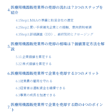
医療用機器販売業界の売却の流れは？3つのステップを
4.
紹介
4.1
Step1.M&Aの準備と助言会社の選定
4.2
Step2.買い手候補先企業との接触、意向表明受領
4.3
Step3.詳細調査（DD）、最終契約とクロージング
医療用機器販売業界の売却の相場は？価値算定方法を解
5.
説
5.1
1.企業価値を算定する
5.2
2.株式価値を算定する
6.
医療用機器販売業界で企業を売却する3つのメリット
6.1
従業員の雇用を守れる
6.2
経営者は運転資金を確保できる
6.3
事業の成長を加速できる
医療用機器販売業界で企業を売却する際の4つのポイン
7.
ト