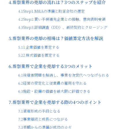
4.
葬祭業界の売却の流れは？3つのステップを紹介
4.1
Step1.M&Aの準備と助言会社の選定
4.2
Step2.買い手候補先企業との接触、意向表明受領
4.3
Step3.詳細調査（DD）、最終契約とクロージング
5.
葬祭業界の売却の相場は？価値算定方法を解説
5.1
1.企業価値を算定する
5.2
2.株式価値を算定する
6.
葬祭業界で企業を売却する3つのメリット
6.1
後継者問題を解消し、事業を次世代へつなげられる
6.2
経営の安定化と従業員の雇用を守れる
6.3
施設・設備の価値を最大限に評価できる
7.
葬祭業界で企業を売却する際の4つのポイント
7.1
資産形成の手段となる
7.2
事業継続と成長につながる
7.3
早期からの準備が成功のカギ