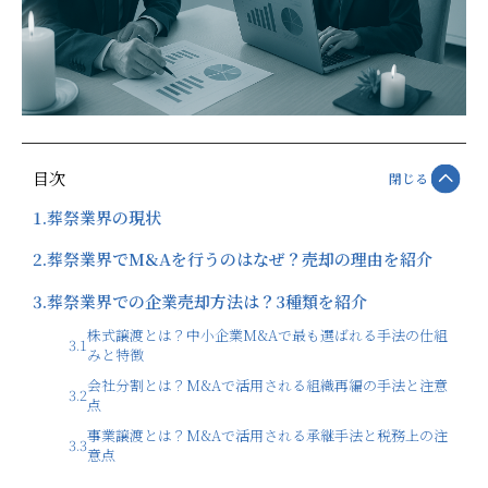
目次
閉じる
1.
葬祭業界の現状
2.
葬祭業界でM&Aを行うのはなぜ？売却の理由を紹介
3.
葬祭業界での企業売却方法は？3種類を紹介
株式譲渡とは？中小企業M&Aで最も選ばれる手法の仕組
3.1
みと特徴
会社分割とは？M&Aで活用される組織再編の手法と注意
3.2
点
事業譲渡とは？M&Aで活用される承継手法と税務上の注
3.3
意点