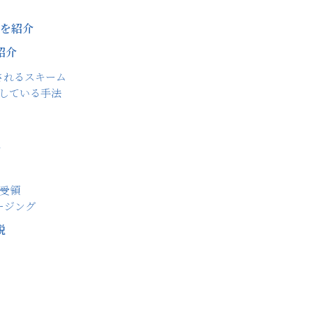
由を紹介
紹介
されるスキーム
している手法
介
明受領
ージング
説