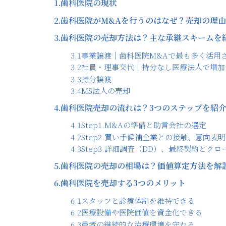
1.
歯科医院の現状
2.
歯科医院がM&Aを行うのはなぜ？売却の理
3.
歯科医院の売却方法は？主な承継スキームを
3.1
事業譲渡｜歯科医院M&Aで最も多く活用
3.2
社員・理事交代｜持分なし医療法人で増加
3.3
持分譲渡
3.4
MS法人の売却
4.
歯科医院売却の流れは？3つのステップを紹
4.1
Step1.M&Aの準備と助言会社の選定
4.2
Step2.買い手候補企業との接触、意向表
4.3
Step3.詳細調査（DD）、最終契約とクロ
5.
歯科医院の売却の相場は？価値算定方法を解
6.
歯科医院を売却する3つのメリット
6.1
スタッフと診療体制を維持できる
6.2
医療設備や医院価値を資金化できる
6.3
患者の継続的な治療環境を守れる