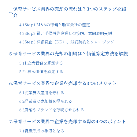
保育サービス業界の売却の流れは？3つのステップを紹
4.
介
4.1
Step1.M&Aの準備と助言会社の選定
4.2
Step2.買い手候補先企業との接触、意向表明受領
4.3
Step3.詳細調査（DD）、最終契約とクロージング
5.
保育サービス業界の売却の相場は？価値算定方法を解説
5.1
1.企業価値を算定する
5.2
2.株式価値を算定する
6.
保育サービス業界で企業を売却する3つのメリット
6.1
従業員の雇用を守れる
6.2
経営者は売却益を得られる
6.3
店舗やブランドを存続させられる
7.
保育サービス業界で企業を売却する際の4つのポイント
7.1
資産形成の手段となる