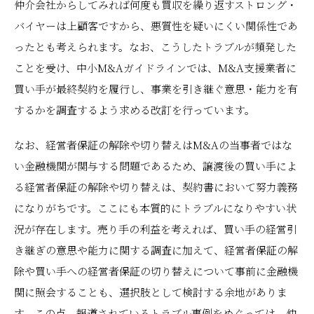
仲介会社からしてみれば何度も買収を繰り返すストロング・
バイヤーは上顧客ですから、悪質性を疑いにくい関係性であ
ったとも考えられます。なお、こうしたトラブルが頻発した
ことを受け、中小M&Aガイドラインでは、M&A支援業者に
買い手が最終契約を履行し、事業を引き継ぐ意思・能力を有
するかを調査するよう求める改訂を行っています。
なお、経営者保証の解除や切り替えはM&Aの当事者ではな
い金融機関が関与する問題であるため、譲渡後の買い手によ
る経営者保証の解除や切り替えは、契約書において努力義務
になりがちです。ここにも本質的にトラブルになりやすい状
況が存在します。売り手の利益を考えれば、買い手の経営引
き継ぎの意思や能力に関する調査に加えて、経営者保証の解
除や買い手への経営者保証の切り替えについて事前に金融機
関に照会することも、選択肢として検討する余地がありま
す。この点、報道されているトラブル事例をめぐっては、仲