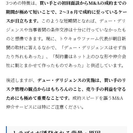
3つめの特徴は、
買い手との初回面談からM&Aの成約までの
期間が極めて短いことで、2～3ヵ月で成約に至っているケー
スが目立ちます。
このような短期間となれば、デュー・デリ
ジェンスや当事者間の条件交渉は十分に行っていなかったも
のと想像できます。現に、トウキョウファーム代表が朝日新
聞の取材に答えるなかで、「デュー・デリジェンスはせず当
たり外れもあった」、「契約書はネット上のひな形や仲介会
社に割とまかせて作ったものであった」と供述しています。
後述しますが、
デュー・デリジェンスの実施は、買い手のリ
スク管理の観点からはもちろんのこと、売り手の利益を守る
ためにも極めて重要なことです。
成約スピードを謳うM&A
仲介サービスには特にご注意ください。