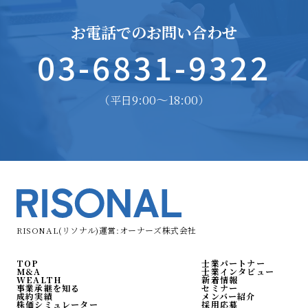
お電話でのお問い合わせ
03-6831-9322
9:00〜18:00
（平日
）
RISONAL(リソナル)運営:オーナーズ株式会社
TOP
士業パートナー
M&A
士業インタビュー
WEALTH
新着情報
事業承継を知る
セミナー
成約実績
メンバー紹介
株価シミュレーター
採用応募