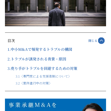
目次
閉じる
1.
中小M&Aで頻発するトラブルの構図
2.
トラブルが誘発される背景・原因
3.
売り手がトラブルを回避するための対策
3.1
〈専門家による支援体制について〉
3.2
〈案件進行中の対策〉