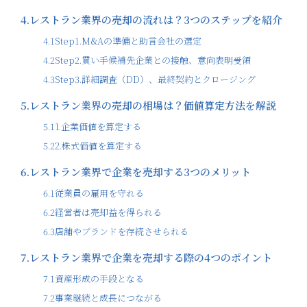
4.
レストラン業界の売却の流れは？3つのステップを紹介
4.1
Step1.M&Aの準備と助言会社の選定
4.2
Step2.買い手候補先企業との接触、意向表明受領
4.3
Step3.詳細調査（DD）、最終契約とクロージング
5.
レストラン業界の売却の相場は？価値算定方法を解説
5.1
1.企業価値を算定する
5.2
2.株式価値を算定する
6.
レストラン業界で企業を売却する3つのメリット
6.1
従業員の雇用を守れる
6.2
経営者は売却益を得られる
6.3
店舗やブランドを存続させられる
7.
レストラン業界で企業を売却する際の4つのポイント
7.1
資産形成の手段となる
7.2
事業継続と成長につながる