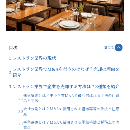
目次
閉じる
1.
レストラン業界の現状
レストラン業界でM&Aを行うのはなぜ？売却の理由を
2.
紹介
3.
レストラン業界で企業を売却する方法は？3種類を紹介
株式譲渡とは？中小企業M&Aで最も選ばれる手法の仕組
3.1
みと特徴
会社分割とは？M&Aで活用される組織再編の手法と注意
3.2
点
事業譲渡とは？M&Aで活用される承継手法と税務上の注
3.3
意点