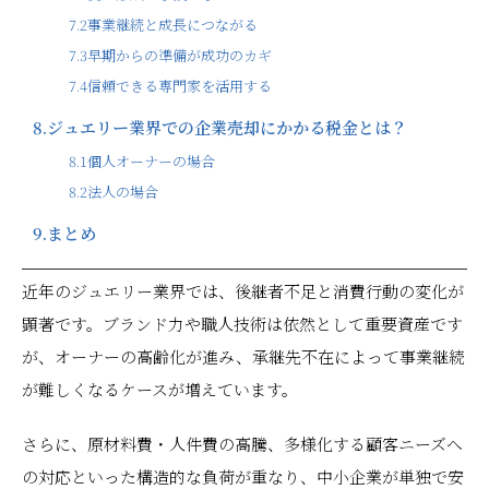
7.2
事業継続と成長につながる
7.3
早期からの準備が成功のカギ
7.4
信頼できる専門家を活用する
8.
ジュエリー業界での企業売却にかかる税金とは？
8.1
個人オーナーの場合
8.2
法人の場合
9.
まとめ
近年のジュエリー業界では、後継者不足と消費行動の変化が
顕著です。ブランド力や職人技術は依然として重要資産です
が、オーナーの高齢化が進み、承継先不在によって事業継続
が難しくなるケースが増えています。
さらに、原材料費・人件費の高騰、多様化する顧客ニーズへ
の対応といった構造的な負荷が重なり、中小企業が単独で安