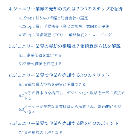
4.
ジュエリー業界の売却の流れは？3つのステップを紹介
4.1
Step1.M&Aの準備と助言会社の選定
4.2
Step2.買い手候補先企業との接触、意向表明受領
4.3
Step3.詳細調査（DD）、最終契約とクロージング
5.
ジュエリー業界の売却の相場は？価値算定方法を解説
5.1
1.企業価値を算定する
5.2
2.株式価値を算定する
6.
ジュエリー業界で企業を売却する3つのメリット
6.1
貴重な職人技術を確実に承継できる
大手の資本力を活用し、デジタル化と販路を一気に拡張で
6.2
きる
オーナーが煩雑な事業精算から解放され、計画的に引退
6.3
できる
7.
ジュエリー業界で企業を売却する際の4つのポイント
7.1
資産形成の手段となる