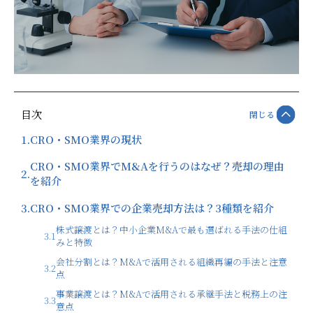
目次
閉じる
1.
CRO・SMO業界の現状
CRO・SMO業界でM&Aを行うのはなぜ？売却の理由
2.
を紹介
3.
CRO・SMO業界での企業売却方法は？3種類を紹介
株式譲渡とは？中小企業M&Aで最も選ばれる手法の仕組
3.1
みと特徴
会社分割とは？M&Aで活用される組織再編の手法と注意
3.2
点
事業譲渡とは？M&Aで活用される承継手法と税務上の注
3.3
意点