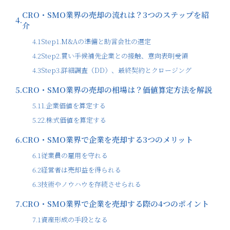
CRO・SMO業界の売却の流れは？3つのステップを紹
4.
介
4.1
Step1.M&Aの準備と助言会社の選定
4.2
Step2.買い手候補先企業との接触、意向表明受領
4.3
Step3.詳細調査（DD）、最終契約とクロージング
5.
CRO・SMO業界の売却の相場は？価値算定方法を解説
5.1
1.企業価値を算定する
5.2
2.株式価値を算定する
6.
CRO・SMO業界で企業を売却する3つのメリット
6.1
従業員の雇用を守れる
6.2
経営者は売却益を得られる
6.3
技術やノウハウを存続させられる
7.
CRO・SMO業界で企業を売却する際の4つのポイント
7.1
資産形成の手段となる