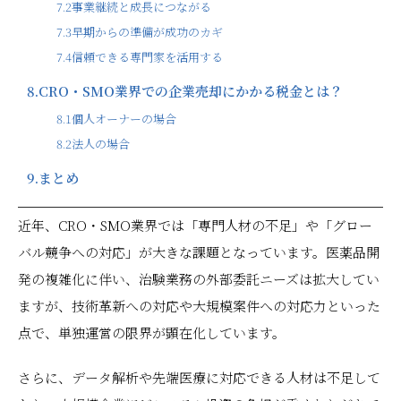
7.2
事業継続と成長につながる
7.3
早期からの準備が成功のカギ
7.4
信頼できる専門家を活用する
8.
CRO・SMO業界での企業売却にかかる税金とは？
8.1
個人オーナーの場合
8.2
法人の場合
9.
まとめ
近年、CRO・SMO業界では「専門人材の不足」や「グロー
バル競争への対応」が大きな課題となっています。医薬品開
発の複雑化に伴い、治験業務の外部委託ニーズは拡大してい
ますが、技術革新への対応や大規模案件への対応力といった
点で、単独運営の限界が顕在化しています。
さらに、データ解析や先端医療に対応できる人材は不足して