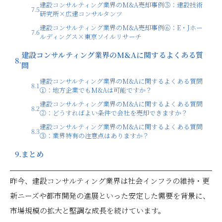
建設コンサルティング業界のM&A売却事例⑤：建設技術
7.5
研究所×広建コンサルタンツ
建設コンサルティング業界のM&A売却事例⑥：E・Jホー
7.6
ルディングス×東京ソイルリサーチ
建設コンサルティング業界のM&Aに関するよくある質
8.
問
建設コンサルティング業界のM&Aに関するよくある質問
8.1
①：地方企業でもM&Aは可能ですか？
建設コンサルティング業界のM&Aに関するよくある質問
8.2
②：どうすればよい条件で会社を売却できますか？
建設コンサルティング業界のM&Aに関するよくある質問
8.3
③：業界特有の注意点はありますか？
9.
まとめ
昨今、建設コンサルティング業界は社会インフラの維持・更
新ニーズや都市開発の進展といった安定した需要を背景に、
市場規模の拡大と堅調な成長を続けています。