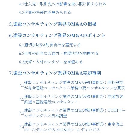
4.2
仕入先・取引先への影響を最小限に抑えられる
4.3
企業の将来性を高められる
5.
建設コンサルティング業界のM&Aの相場
6.
建設コンサルティング業界のM&Aのポイント
6.1
適切なM&A助言会社を選定する
6.2
自社の正当な収益力・財務状況を把握する
6.3
技術・人材のシナジーを見極める
7.
建設コンサルティング業界のM&A売却事例
建設コンサルティング業界のM&A売却事例①：西松建設
7.1
が総合建設コンサルタント業務の扇コンサルタンツを買収
建設コンサルティング業界のM&A売却事例②：四国旅客
7.2
鉄道×基礎建設コンサルタント
建設コンサルティング業界のM&A売却事例③：OCHIホー
7.3
ルディングス×日本調査
建設コンサルティング業界のM&A売却事例④：東京海上
7.4
ホールディングス×ID&Eホールディングス