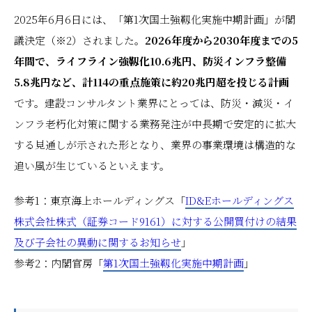
2025年6月6日には、「第1次国土強靱化実施中期計画」が閣
議決定（※2）されました。
2026年度から2030年度までの5
年間で、ライフライン強靱化10.6兆円、防災インフラ整備
5.8兆円など、計114の重点施策に約20兆円超を投じる計画
です。建設コンサルタント業界にとっては、防災・減災・イ
ンフラ老朽化対策に関する業務発注が中長期で安定的に拡大
する見通しが示された形となり、業界の事業環境は構造的な
追い風が生じているといえます。
参考1：東京海上ホールディングス「
ID&Eホールディングス
株式会社株式（証券コード9161）に対する公開買付けの結果
及び子会社の異動に関するお知らせ
」
参考2：内閣官房「
第1次国土強靱化実施中期計画
」