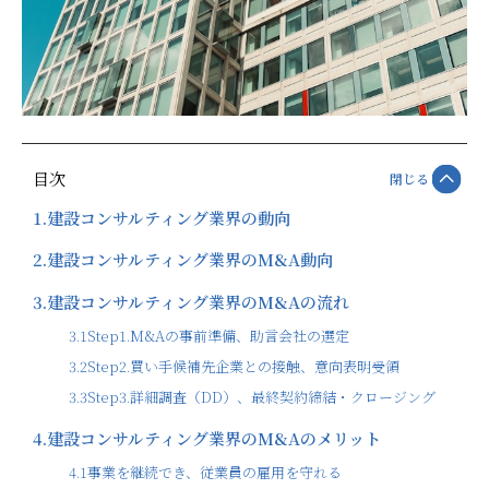
目次
閉じる
1.
建設コンサルティング業界の動向
2.
建設コンサルティング業界のM&A動向
3.
建設コンサルティング業界のM&Aの流れ
3.1
Step1.M&Aの事前準備、助言会社の選定
3.2
Step2.買い手候補先企業との接触、意向表明受領
3.3
Step3.詳細調査（DD）、最終契約締結・クロージング
4.
建設コンサルティング業界のM&Aのメリット
4.1
事業を継続でき、従業員の雇用を守れる