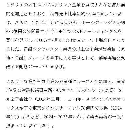
トラリアの大手エンジニアリング企業を買収するなど海外展
開を加速させており、海外売上比率は約55%に達していま
す。さらに、2024年11月には東京海上ホールディングスが約
980億円の公開買付け（TOB）でID&Eホールディングスを
買収を発表し、2025年2月にTOBが成立して上場廃止となり
ました。建設コンサルタント業界の最上位企業が異業種（保
険・金融）グループの傘下に入る事例として、業界再編を象
徴する動きの一つといえます。
このような業界有力企業の異業種グループ入りに加え、業界
2位級の建設技術研究所が広建コンサルタンツ（広島県）を
完全子会社化（2024年11月）、E・Jホールディングスがオリ
ックス傘下の東京ソイルリサーチを約76億円で取得（2024
年9月）するなど、2024〜2025年にかけて業界再編が一段と
強まっています（※1）。