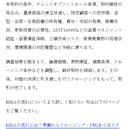
本契約の条件、チェンジオブコントロール条項、契約継続の
見込み、量産部品の受注見通し、特定顧客への依存度、金
型・治具・生産設備の所有権、貸与・支給の有無、稼働状
況、更新投資の必要性、IATF16949などの品質マネジメント
認証・品質保証体制、土壌汚染リスク、産業廃棄物の処理状
況、環境関連の対応履歴など多岐に渡ります。
調査結果を踏まえて、譲渡価格、表明保証、補償条項、クロ
ージング条件などを調整し、最終契約を締結します。その
後、対価の決済と引き渡しを行うクロージングをもって、取
引が完了します。
M&Aの流れについてより詳しく知りたい方は以下のページ
をご覧ください。
M&Aの流れとは？準備からクロージング・PMIまで全ステ