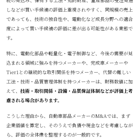
続の見込み、保有する工法・知的財産、量産部品の受注見通
しなどが買い手候補の評価上重視されやすく、同規模の売上
であっても、技術の独自性や、電動化など成長分野への適合
度によって買い手候補の評価に差が出る可能性がある業態で
す。
特に、電動化部品や軽量化・電子制御など、今後の需要が見
込まれる領域に強みを持つメーカーや、完成車メーカーや
Tier1との継続的な取引関係を持つメーカー、代替の難しい
工法・技術・品質管理体制を持つメーカーは、財務数値に加
えて、
技術・取引関係・設備・品質保証体制などが評価上考
慮される場合があります。
こうした理由から、自動車部品メーカーのM&Aでは、まず
企業価値を算定し、そのうえで負債や現金などを考慮しなが
ら、評価の全体像を整理するのが一般的です。