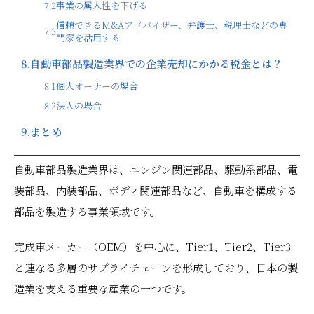
7.2
事業の属人性を下げる
信頼できるM&Aアドバイザー、弁護士、税理士などの専
7.3
門家を活用する
8.
自動車部品製造業界での企業売却にかかる税金とは？
8.1
個人オーナーの場合
8.2
法人の場合
9.
まとめ
自動車部品製造業界は、エンジン関連部品、駆動系部品、電
装部品、内装部品、ボディ関連部品など、自動車を構成する
部品を製造する事業領域です。
完成車メーカー（OEM）を中心に、Tier1、Tier2、Tier3
と連なる多層のサプライチェーンを形成しており、日本の製
造業を支える重要な産業の一つです。