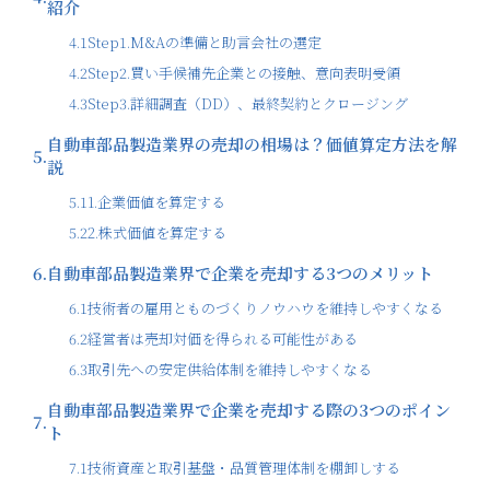
紹介
4.1
Step1.M&Aの準備と助言会社の選定
4.2
Step2.買い手候補先企業との接触、意向表明受領
4.3
Step3.詳細調査（DD）、最終契約とクロージング
自動車部品製造業界の売却の相場は？価値算定方法を解
5.
説
5.1
1.企業価値を算定する
5.2
2.株式価値を算定する
6.
自動車部品製造業界で企業を売却する3つのメリット
6.1
技術者の雇用とものづくりノウハウを維持しやすくなる
6.2
経営者は売却対価を得られる可能性がある
6.3
取引先への安定供給体制を維持しやすくなる
自動車部品製造業界で企業を売却する際の3つのポイン
7.
ト
7.1
技術資産と取引基盤・品質管理体制を棚卸しする