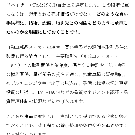
ドバイザーやFAなどの助言会社を選定します。この段階で重
要なのは、想定される売却価格だけでなく、
どのような買い
手候補に、技術、設備、取引先との関係をどのように承継し
たいのかを明確にしておくこと
です。
自動車部品メーカーの場合、買い手候補の評価や取引条件に
影響し得る論点として、主要取引先（完成車メーカー・
Tier1）との取引関係と依存度、保有する特許や工法・金型
の権利関係、量産部品の受注見通し、搭載車種の販売動向、
モデルチェンジや生産終了の見込み、設備の稼働状況と更新
投資の見通し、IATF16949などの品質マネジメント認証・品
質管理体制の状況などが挙げられます。
これらを事前に棚卸しし、資料として説明できる状態に整え
ておくことで、後工程での論点整理や条件交渉を進めやすく
なる場合があります。