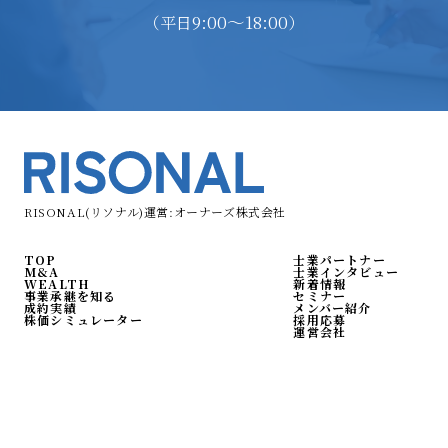
9:00〜18:00
（平日
）
RISONAL(リソナル)運営:オーナーズ株式会社
TOP
士業パートナー
M&A
士業インタビュー
WEALTH
新着情報
事業承継を知る
セミナー
成約実績
メンバー紹介
株価シミュレーター
採用応募
運営会社