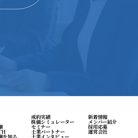
成約実績
新着情報
株価シミュレーター
メンバー紹介
継
セミナー
採用応募
TH
士業パートナー
運営会社
継を知る
士業インタビュー