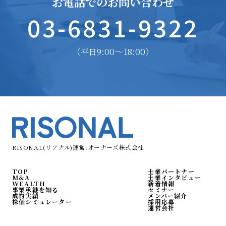
お電話でのお問い合わせ
03-6831-9322
9:00〜18:00
（平日
）
RISONAL(リソナル)運営:オーナーズ株式会社
TOP
士業パートナー
M&A
士業インタビュー
WEALTH
新着情報
事業承継を知る
セミナー
成約実績
メンバー紹介
株価シミュレーター
採用応募
運営会社