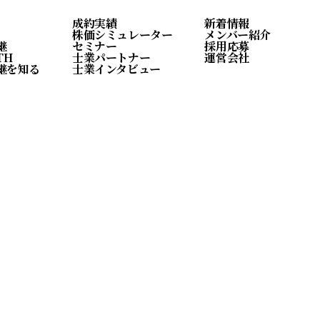
成約実績
新着情報
株価シミュレーター
メンバー紹介
継
セミナー
採用応募
TH
士業パートナー
運営会社
継を知る
士業インタビュー