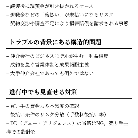
– 譲渡後に現預金が引き抜かれるケース
– 退職金などの「後払い」が未払いになるリスク
– 契約交渉や調査不足により損害賠償を請求される事態
トラブルの背景にある構造的問題
– 仲介会社のビジネスモデルが生む「利益相反」
– 成約を急ぐ営業体制と成果報酬主義
– 大手仲介会社であっても例外ではない
進行中でも見直せる対策
– 買い手の資金力や本気度の確認
– 後払い条件のリスク分散（手数料後払い等）
– DD（デュー・デリジェンス）の省略はNG。売り手主
導での設計を