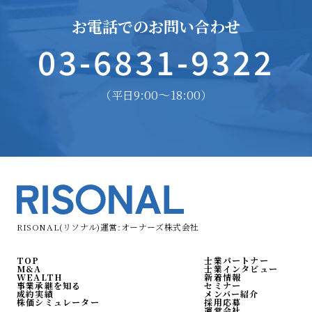
お電話でのお問い合わせ
03-6831-9322
9:00〜18:00
（平日
）
RISONAL(リソナル)運営:オーナーズ株式会社
TOP
士業パートナー
M&A
士業インタビュー
WEALTH
新着情報
事業承継を知る
セミナー
成約実績
メンバー紹介
株価シミュレーター
採用応募
運営会社