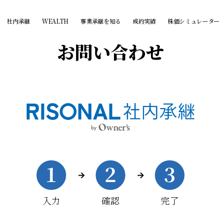
社内承継
WEALTH
事業承継を知る
成約実績
株価シミュレーター
お問い合わせ
1
2
3
入力
確認
完了