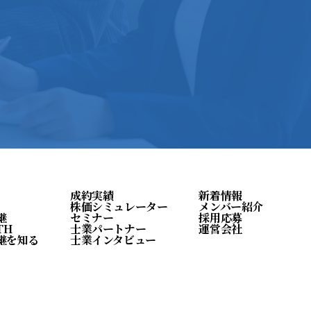
成約実績
新着情報
株価シミュレーター
メンバー紹介
継
セミナー
採用応募
TH
士業パートナー
運営会社
継を知る
士業インタビュー