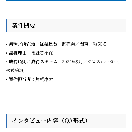
案件概要
• 業種／所在地／従業員数
：卸売業／関東／約50名
• 譲渡理由
：後継者不在
• 成約時期／成約スキーム
：2024年9月／クロスボーダー、
株式譲渡
• 案件担当者
：片桐康太
インタビュー内容（QA形式）