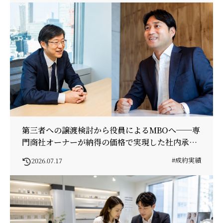
第三者への譲渡検討から役員によるMBOへ──専
門商社オーナーが納得の価格で実現した社内承継
の舞台裏
#成約実績
2026.07.17