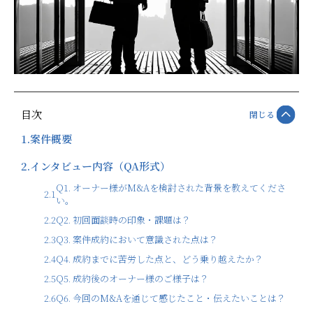
目次
閉じる
1.
案件概要
2.
インタビュー内容（QA形式）
Q1. オーナー様がM&Aを検討された背景を教えてくださ
2.1
い。
2.2
Q2. 初回面談時の印象・課題は？
2.3
Q3. 案件成約において意識された点は？
2.4
Q4. 成約までに苦労した点と、どう乗り越えたか？
2.5
Q5. 成約後のオーナー様のご様子は？
2.6
Q6. 今回のM&Aを通じて感じたこと・伝えたいことは？